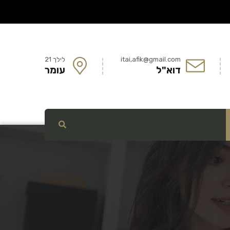
itai,afik@gmail.com
לילך 21
דוא"ל
עומר