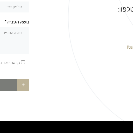
לפון:
נושא הפנייה*
it
קראתי ואני 
+