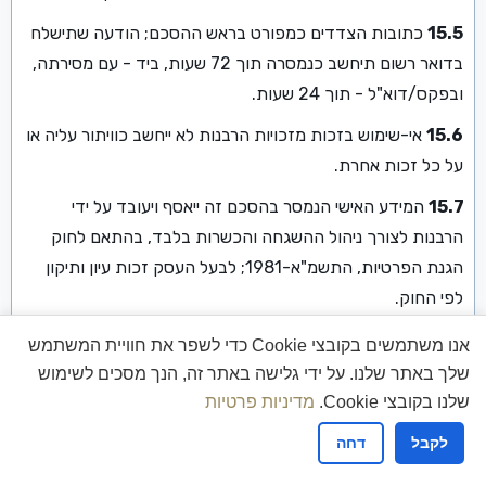
15.5
כתובות הצדדים כמפורט בראש ההסכם; הודעה שתישלח
בדואר רשום תיחשב כנמסרה תוך 72 שעות, ביד - עם מסירתה,
ובפקס/דוא"ל - תוך 24 שעות.
15.6
אי-שימוש בזכות מזכויות הרבנות לא ייחשב כוויתור עליה או
על כל זכות אחרת.
15.7
המידע האישי הנמסר בהסכם זה ייאסף ויעובד על ידי
הרבנות לצורך ניהול ההשגחה והכשרות בלבד, בהתאם לחוק
הגנת הפרטיות, התשמ"א-1981; לבעל העסק זכות עיון ותיקון
לפי החוק.
15.8
לבתי המשפט המוסמכים במחוז הדרום תהא סמכות
אנו משתמשים בקובצי Cookie כדי לשפר את חוויית המשתמש
שיפוט ייחודית בכל סכסוך הנובע מהסכם זה.
שלך באתר שלנו. על ידי גלישה באתר זה, הנך מסכים לשימוש
שלנו בקובצי Cookie.
מדיניות פרטיות
ולראיה באו הצדדים על החתום, ביום
לקבל
דחה