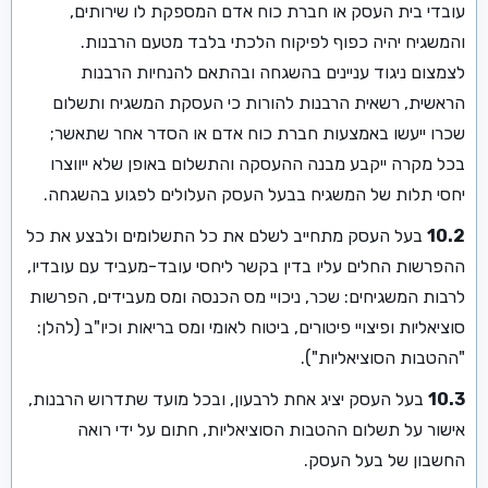
עובדי בית העסק או חברת כוח אדם המספקת לו שירותים,
והמשגיח יהיה כפוף לפיקוח הלכתי בלבד מטעם הרבנות.
לצמצום ניגוד עניינים בהשגחה ובהתאם להנחיות הרבנות
הראשית, רשאית הרבנות להורות כי העסקת המשגיח ותשלום
שכרו ייעשו באמצעות חברת כוח אדם או הסדר אחר שתאשר;
בכל מקרה ייקבע מבנה ההעסקה והתשלום באופן שלא ייווצרו
יחסי תלות של המשגיח בבעל העסק העלולים לפגוע בהשגחה.
10.2
בעל העסק מתחייב לשלם את כל התשלומים ולבצע את כל
ההפרשות החלים עליו בדין בקשר ליחסי עובד-מעביד עם עובדיו,
לרבות המשגיחים: שכר, ניכויי מס הכנסה ומס מעבידים, הפרשות
סוציאליות ופיצויי פיטורים, ביטוח לאומי ומס בריאות וכיו"ב (להלן:
"ההטבות הסוציאליות").
10.3
בעל העסק יציג אחת לרבעון, ובכל מועד שתדרוש הרבנות,
אישור על תשלום ההטבות הסוציאליות, חתום על ידי רואה
החשבון של בעל העסק.