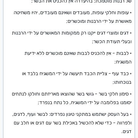
של רבנות מוסמכת; בהיעדרה אין להכניס את הבשר;
• עופות וחלקי עופות, מעובדים ושאינם מעובדים, יהיו משחיטה
מאושרת על ידי הרבנות ומוכשרים;
• דגים ומוצרי דגים ייקנו רק ממקומות המאושרים על ידי הרבנות
ובעלי תעודת הכשר;
• לבבות - אין להכניס לבבות שאינם מוכשרים ללא ידיעת
המשגיח;
• כבד עוף - צליית הכבד תיעשה על ידי המשגיח בלבד או
בנוכחותו;
• סימון חלקי בשר - גושי בשר שהוצאו מאריזתם וחולקו לנתחים
יסומנו בפלומבה על ידי המשגיח, כל נתח בנפרד;
• בעל העסק ישתמש במתקני טיגון נפרדים: לבשר ועוף, לדגים,
ולפרווה - כדי שלא להכשיל באכילת בשר עם דגים או חלב עם
דגים.