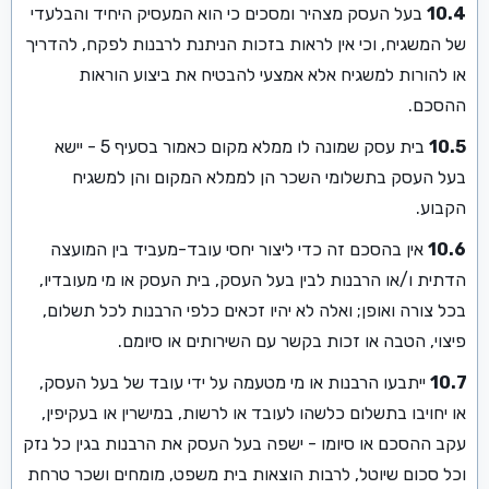
10.4
בעל העסק מצהיר ומסכים כי הוא המעסיק היחיד והבלעדי
של המשגיח, וכי אין לראות בזכות הניתנת לרבנות לפקח, להדריך
או להורות למשגיח אלא אמצעי להבטיח את ביצוע הוראות
ההסכם.
10.5
בית עסק שמונה לו ממלא מקום כאמור בסעיף 5 - יישא
בעל העסק בתשלומי השכר הן לממלא המקום והן למשגיח
הקבוע.
10.6
אין בהסכם זה כדי ליצור יחסי עובד-מעביד בין המועצה
הדתית ו/או הרבנות לבין בעל העסק, בית העסק או מי מעובדיו,
בכל צורה ואופן; ואלה לא יהיו זכאים כלפי הרבנות לכל תשלום,
פיצוי, הטבה או זכות בקשר עם השירותים או סיומם.
10.7
ייתבעו הרבנות או מי מטעמה על ידי עובד של בעל העסק,
או יחויבו בתשלום כלשהו לעובד או לרשות, במישרין או בעקיפין,
עקב ההסכם או סיומו - ישפה בעל העסק את הרבנות בגין כל נזק
וכל סכום שיוטל, לרבות הוצאות בית משפט, מומחים ושכר טרחת