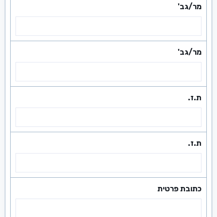
מר/גב'
מר/גב'
ת.ז.
ת.ז.
כתובת פרטית