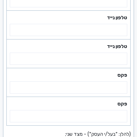
טלפון נייד
טלפון נייד
פקס
פקס
(להלן: "בעל/י העסק") - מצד שני;